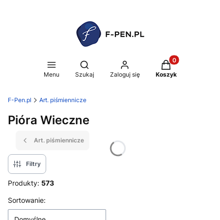
Produkty w koszy
Otwórz wyszukiwarkę
Menu
Szukaj
Zaloguj się
Koszyk
F-Pen.pl
Art. piśmiennicze
Pióra Wieczne
Art. piśmiennicze
Filtry
Produkty:
573
Lista produktów
Sortowanie:
Domyślne