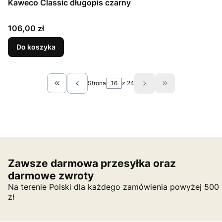
Kaweco Classic długopis czarny
Cena
106,00 zł
Do koszyka
Strona
z 24
Wróć do pierwszej strony z produktami
Przejdź do ostat
Zawsze darmowa przesyłka oraz
darmowe zwroty
Na terenie Polski dla każdego zamówienia powyżej 500
zł