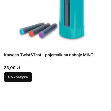
Kaweco Twist&Test - pojemnik na naboje MINT
Cena
33,00 zł
Do koszyka