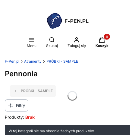
Produkty w koszy
Otwórz wyszukiwarkę
Menu
Szukaj
Zaloguj się
Koszyk
F-Pen.pl
Atramenty
PRÓBKI - SAMPLE
Pennonia
PRÓBKI - SAMPLE
Filtry
Produkty:
Brak
Lista produktów
W tej kategorii nie ma obecnie żadnych produktów