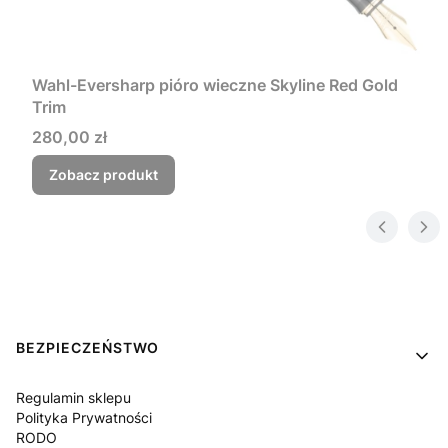
Wahl-Eversharp pióro wieczne Skyline Red Gold
Trim
Cena
280,00 zł
Zobacz produkt
Linki w stopce
BEZPIECZEŃSTWO
Regulamin sklepu
Polityka Prywatności
RODO