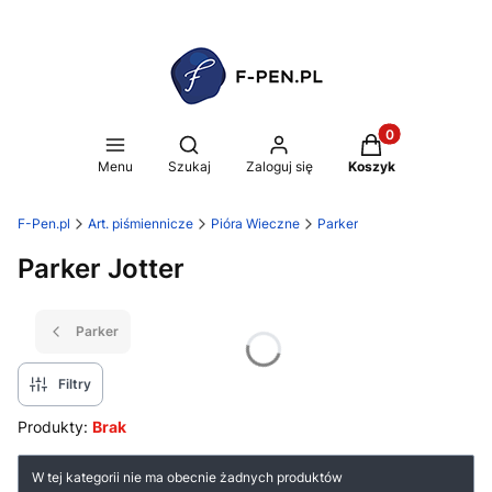
Produkty w koszy
Otwórz wyszukiwarkę
Menu
Szukaj
Zaloguj się
Koszyk
F-Pen.pl
Art. piśmiennicze
Pióra Wieczne
Parker
Parker Jotter
Parker
Filtry
Produkty:
Brak
Lista produktów
W tej kategorii nie ma obecnie żadnych produktów