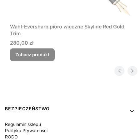
Wahl-Eversharp pióro wieczne Skyline Red Gold
Trim
Cena
280,00 zł
Zobacz produkt
Linki w stopce
BEZPIECZEŃSTWO
Regulamin sklepu
Polityka Prywatności
RODO