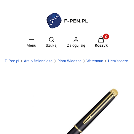
Produkty w koszy
Otwórz wyszukiwarkę
Menu
Szukaj
Zaloguj się
Koszyk
F-Pen.pl
Art. piśmiennicze
Pióra Wieczne
Waterman
Hemisphere