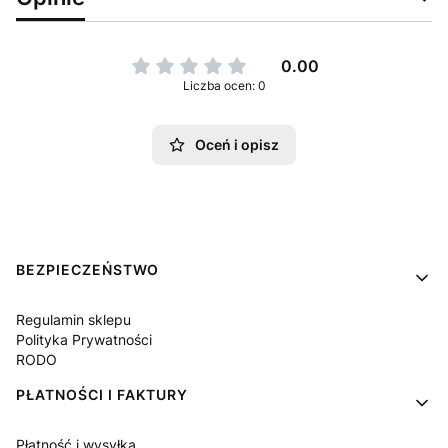
0.00
Liczba ocen: 0
Oceń i opisz
Linki w stopce
BEZPIECZEŃSTWO
Regulamin sklepu
Polityka Prywatności
RODO
PŁATNOŚCI I FAKTURY
Płatność i wysyłka