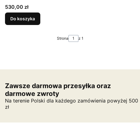
Cena
530,00 zł
Do koszyka
Strona
z 1
Zawsze darmowa przesyłka oraz
darmowe zwroty
Na terenie Polski dla każdego zamówienia powyżej 500
zł