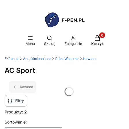
Produkty w koszy
Otwórz wyszukiwarkę
Menu
Szukaj
Zaloguj się
Koszyk
F-Pen.pl
Art. piśmiennicze
Pióra Wieczne
Kaweco
AC Sport
Kaweco
Filtry
Produkty:
2
Lista produktów
Sortowanie: