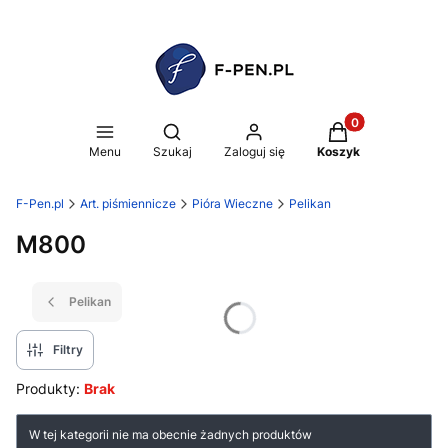
Produkty w koszy
Otwórz wyszukiwarkę
Menu
Szukaj
Zaloguj się
Koszyk
F-Pen.pl
Art. piśmiennicze
Pióra Wieczne
Pelikan
M800
Pelikan
Filtry
Produkty:
Brak
Lista produktów
W tej kategorii nie ma obecnie żadnych produktów