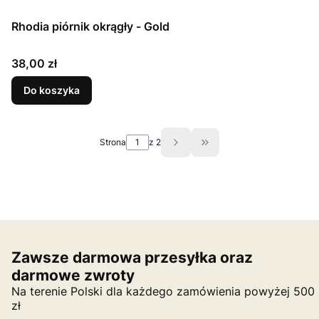
Rhodia piórnik okrągły - Gold
Cena
38,00 zł
Do koszyka
Strona
z 2
Przejdź do ostatniej st
Zawsze darmowa przesyłka oraz
darmowe zwroty
Na terenie Polski dla każdego zamówienia powyżej 500
zł