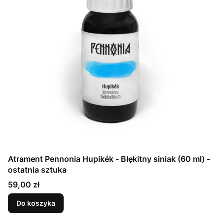
Atrament Pennonia Hupikék - Błękitny siniak (60 ml) -
ostatnia sztuka
Cena
59,00 zł
Do koszyka