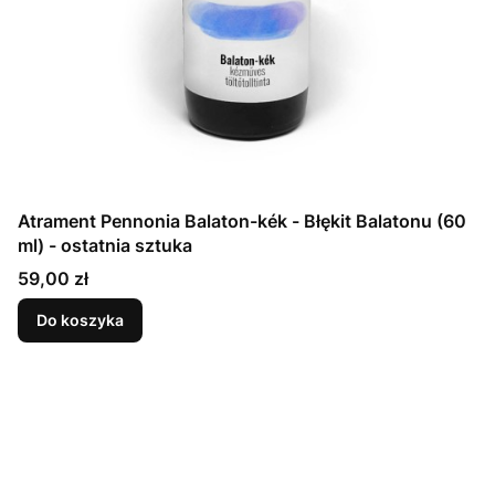
Atrament Pennonia Balaton-kék - Błękit Balatonu (60
ml) - ostatnia sztuka
Cena
59,00 zł
Do koszyka