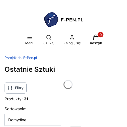
Produkty w koszy
Otwórz wyszukiwarkę
Menu
Szukaj
Zaloguj się
Koszyk
Przejdź do:
F-Pen.pl
Ostatnie Sztuki
Filtry
Produkty:
31
Lista produktów
Sortowanie:
Domyślne