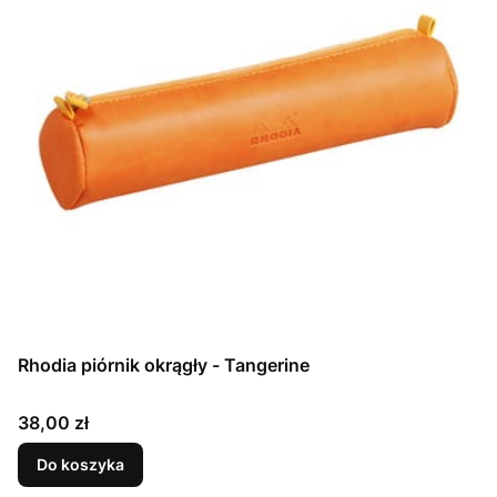
Rhodia piórnik okrągły - Tangerine
Cena
38,00 zł
Do koszyka