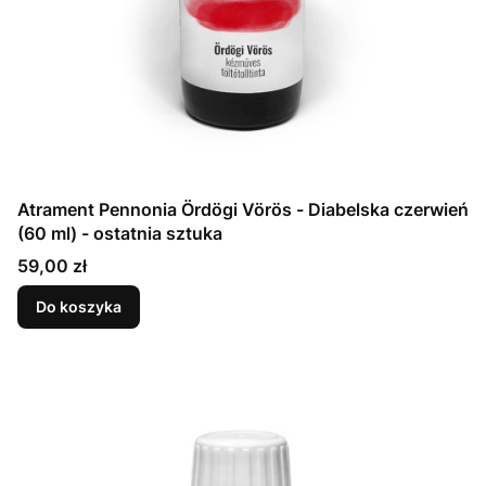
Atrament Pennonia Ördögi Vörös - Diabelska czerwień
(60 ml) - ostatnia sztuka
Cena
59,00 zł
Do koszyka