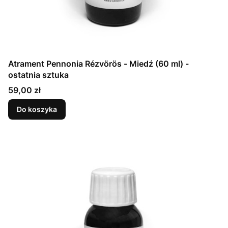
Atrament Pennonia Rézvörös - Miedź (60 ml) -
ostatnia sztuka
Cena
59,00 zł
Do koszyka