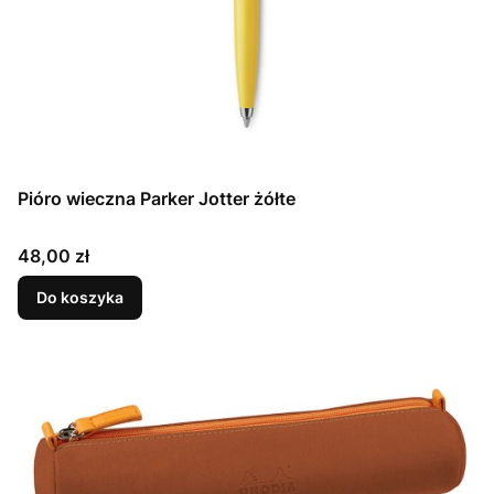
Pióro wieczna Parker Jotter żółte
Cena
48,00 zł
Do koszyka