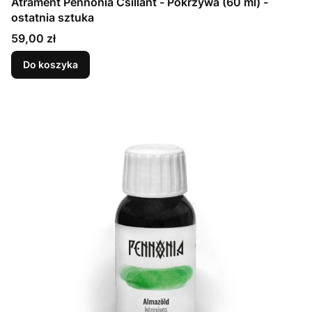
Atrament Pennonia Csillánt - Pokrzywa (60 ml) -
ostatnia sztuka
Cena
59,00 zł
Do koszyka