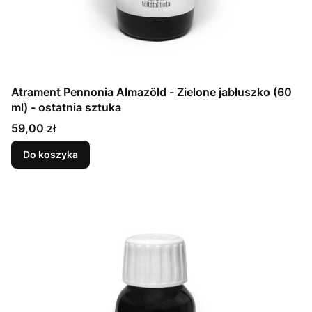
Atrament Pennonia Almazöld - Zielone jabłuszko (60
ml) - ostatnia sztuka
Cena
59,00 zł
Do koszyka