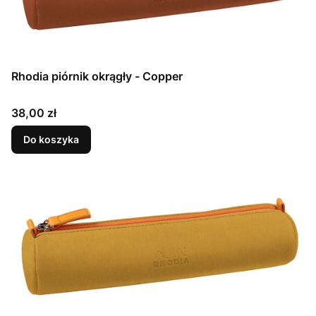
Rhodia piórnik okrągły - Copper
Cena
38,00 zł
Do koszyka