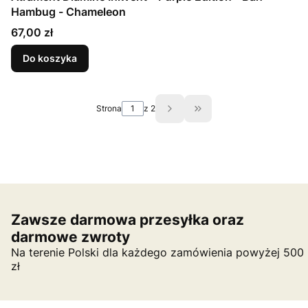
Hambug - Chameleon
Cena
67,00 zł
Do koszyka
Strona
z 2
Przejdź do ostatniej st
Zawsze darmowa przesyłka oraz
darmowe zwroty
Na terenie Polski dla każdego zamówienia powyżej 500
zł