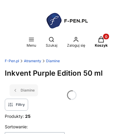
Produkty w koszy
Otwórz wyszukiwarkę
Menu
Szukaj
Zaloguj się
Koszyk
F-Pen.pl
Atramenty
Diamine
Inkvent Purple Edition 50 ml
Diamine
Filtry
Produkty:
25
Lista produktów
Sortowanie: