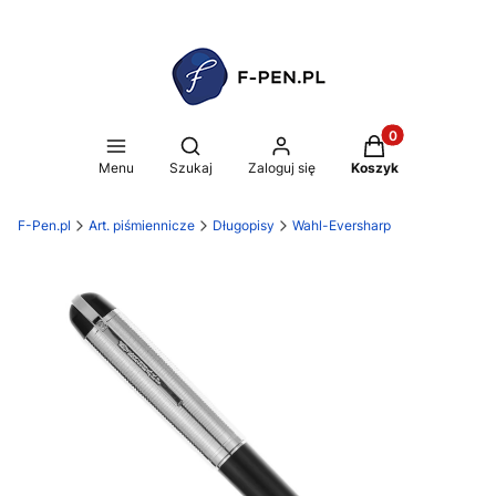
Produkty w koszy
Otwórz wyszukiwarkę
Menu
Szukaj
Zaloguj się
Koszyk
F-Pen.pl
Art. piśmiennicze
Długopisy
Wahl-Eversharp