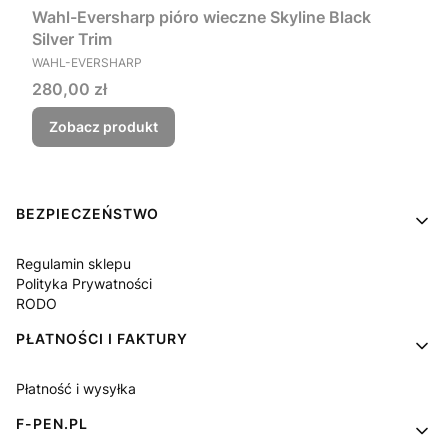
Wahl-Eversharp pióro wieczne Skyline Black
Silver Trim
PRODUCENT
WAHL-EVERSHARP
Cena
280,00 zł
Zobacz produkt
Linki w stopce
BEZPIECZEŃSTWO
Regulamin sklepu
Polityka Prywatności
RODO
PŁATNOŚCI I FAKTURY
Płatność i wysyłka
F-PEN.PL