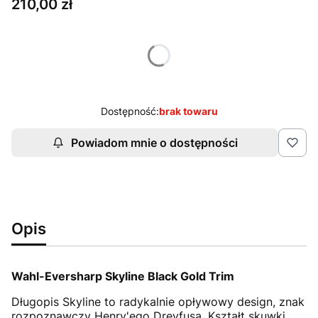
Cena
210,00 zł
Wybierz wariant produktu:
Poszczególne warianty mogą różnić się ceną
Dostępność:
brak towaru
Powiadom mnie o dostępności
Opis
Wahl-Eversharp Skyline Black Gold Trim
Długopis Skyline to radykalnie opływowy design, znak
rozpoznawczy Henry'ego Dreyfusa. Kształt skuwki