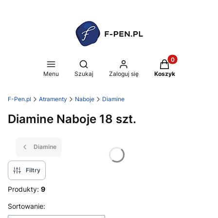
Produkty w koszy
Otwórz wyszukiwarkę
Menu
Szukaj
Zaloguj się
Koszyk
F-Pen.pl
Atramenty
Naboje
Diamine
Diamine Naboje 18 szt.
Diamine
Filtry
Produkty:
9
Lista produktów
Sortowanie: