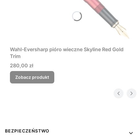
Wahl-Eversharp pióro wieczne Skyline Red Gold
Trim
Cena
280,00 zł
Zobacz produkt
Linki w stopce
BEZPIECZEŃSTWO