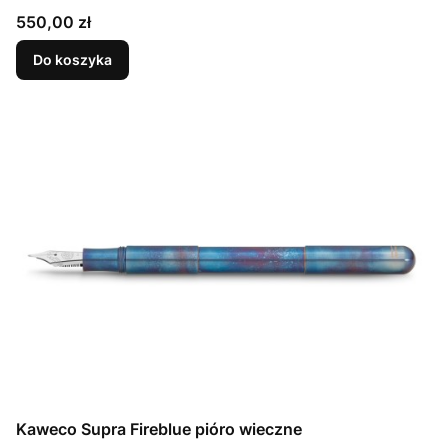
Cena
550,00 zł
Do koszyka
Kaweco Supra Fireblue pióro wieczne