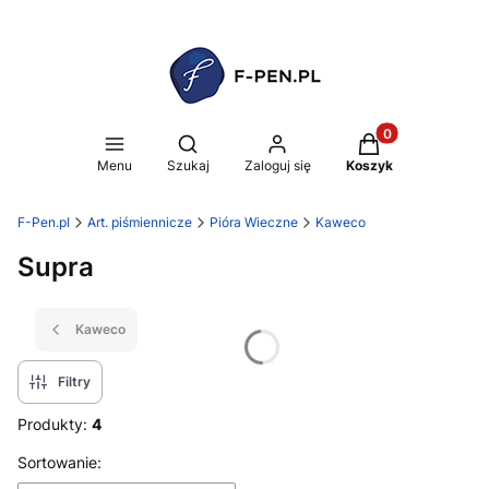
Produkty w koszy
Otwórz wyszukiwarkę
Menu
Szukaj
Zaloguj się
Koszyk
F-Pen.pl
Art. piśmiennicze
Pióra Wieczne
Kaweco
Supra
Kaweco
Filtry
Produkty:
4
Lista produktów
Sortowanie: