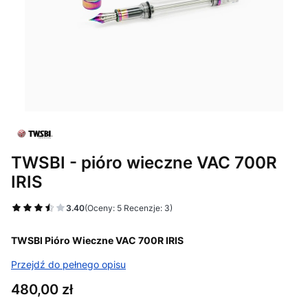
TWSBI - pióro wieczne VAC 700R
IRIS
3.40
(Oceny: 5 Recenzje: 3)
TWSBI Pióro Wieczne VAC 700R IRIS
Przejdź do pełnego opisu
Cena
480,00 zł