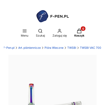
Produkty w koszy
Otwórz wyszukiwarkę
Menu
Szukaj
Zaloguj się
Koszyk
F-Pen.pl
Art. piśmiennicze
Pióra Wieczne
TWSBI
TWSBI VAC 700