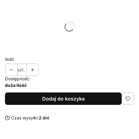
Wybierz wariant produktu:
Poszczególne warianty mogą różnić się ceną
*
Rozmiar stalówki
Wybierz
Ilość
szt.
Dostępność:
duża ilość
Dodaj do koszyka
Czas wysyłki:
2 dni