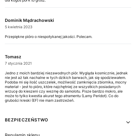
dla kogos pół k to grosz.
Dominik Mądrachowski
5 kwietnia 2023
Przepiękne pióro o niespotykanej jakości. Polecam.
Tomasz
7 stycznia 2021
Jedno z moich bardziej niezawodnych piór. Wygląda kosmicznie, jednak
nie jest aż tak nachalne w tych dzikich barwach, jak się spodziewałem.
Podoba mi się ilość uszczelek, możliwość zamknięcia zbiornika, mocny
materiał - jest to pióro, które najchętniej ze wszystkich posiadanych
wrzucę do kieszeni czy wezmę do samolotu. Pisze bardzo mokro, ale
może to tylko kwestia akurat tego atramentu (Lamy Peridot). Co do
grubości kreski (EF) nie mam zastrzeżeń.
Linki w stopce
BEZPIECZEŃSTWO
Regulamin sklepu