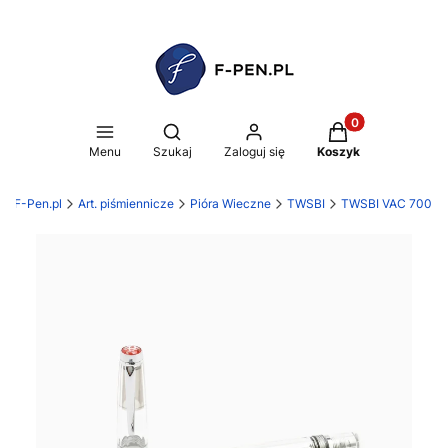
Produkty w koszy
Otwórz wyszukiwarkę
Menu
Szukaj
Zaloguj się
Koszyk
F-Pen.pl
Art. piśmiennicze
Pióra Wieczne
TWSBI
TWSBI VAC 700