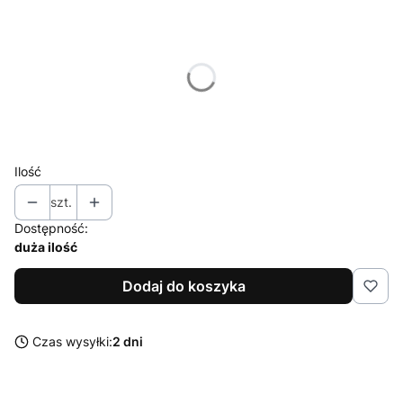
Wybierz wariant produktu:
Poszczególne warianty mogą różnić się ceną
*
Rozmiar stalówki
Wybierz
Ilość
szt.
Dostępność:
duża ilość
Dodaj do koszyka
Czas wysyłki:
2 dni