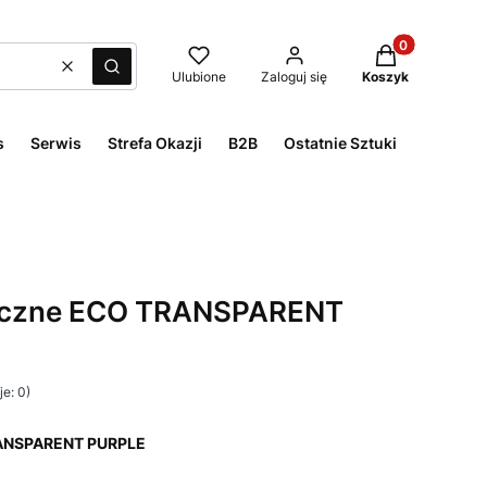
Produkty w kos
Wyczyść
Szukaj
Ulubione
Zaloguj się
Koszyk
s
Serwis
Strefa Okazji
B2B
Ostatnie Sztuki
ieczne ECO TRANSPARENT
e: 0)
RANSPARENT PURPLE