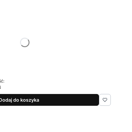
żnić się ceną
ść:
ć
Dodaj do koszyka