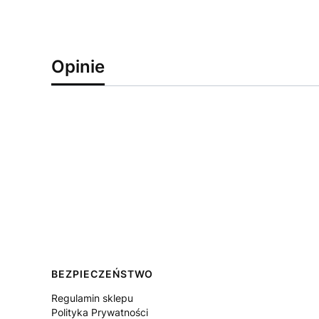
https://twsbi.com
Opinie
Linki w stopce
BEZPIECZEŃSTWO
Regulamin sklepu
Polityka Prywatności