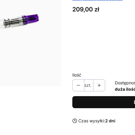
Cena
209,00 zł
Wybierz wariant produktu:
Poszczególne warianty mogą ró
*
Rozmiar stalówki
Wybierz
Ilość
Dostępno
szt.
duża iloś
Czas wysyłki:
2 dni