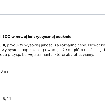
CO w nowej kolorystycznej odsłonie.
BI
, produkty wysokiej jakości za rozsądną cenę. Nowoczes
owy system napełniania powoduje, że do pióra mieści się du
oże przyjąć barwę atramentu, której akurat użyjemy.
138 mm
 B, 1.1