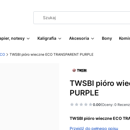
apier, notesy
Kaligrafia
Akcesoria
Bony
Komi
ECO
TWSBI pióro wieczne ECO TRANSPARENT PURPLE
TWSBI pióro w
PURPLE
0.00
(Oceny: 0 Recenzj
TWSBI pióro wieczne ECO T
Przejdź do pełnego opisu