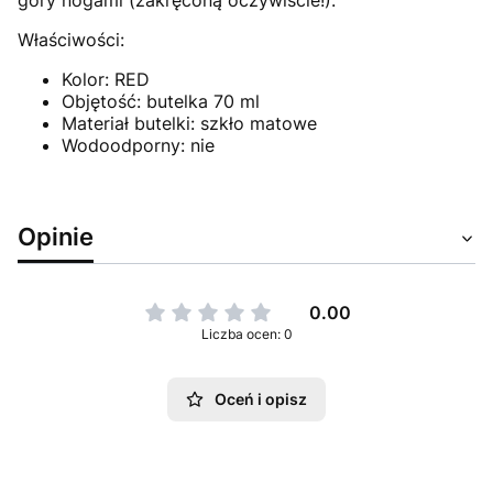
góry nogami (zakręconą oczywiście!).
Właściwości:
Kolor: RED
Objętość: butelka 70 ml
Materiał butelki: szkło matowe
Wodoodporny: nie
https://twsbi.com
Opinie
0.00
Liczba ocen: 0
Oceń i opisz