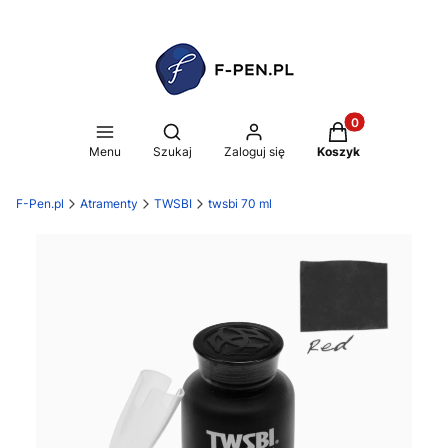
Produkty w koszy
Otwórz wyszukiwarkę
Menu
Szukaj
Zaloguj się
Koszyk
F-Pen.pl
Atramenty
TWSBI
twsbi 70 ml