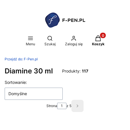
Produkty w koszy
Otwórz wyszukiwarkę
Menu
Szukaj
Zaloguj się
Koszyk
Przejdź do:
F-Pen.pl
Diamine 30 ml
Produkty:
117
Lista produktów
Sortowanie:
Domyślne
Strona
z 5
Następne produkty