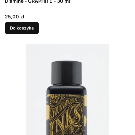
Diamine - GRAPHITE - 30 ml
Cena
25,00 zł
Do koszyka