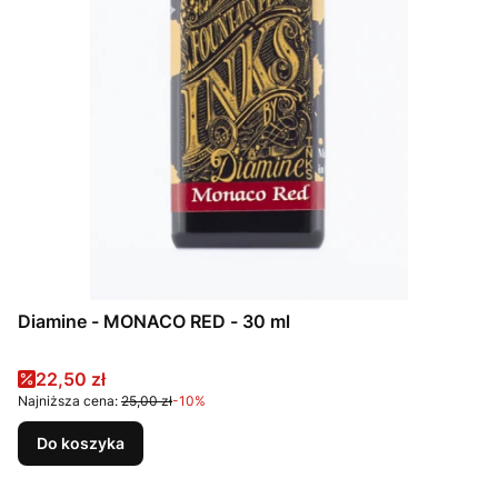
Diamine - MONACO RED - 30 ml
Cena promocyjna
22,50 zł
Najniższa cena:
25,00 zł
-10%
Do koszyka