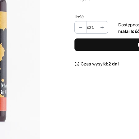
Ilość
Dostępno
szt.
mała iloś
Czas wysyłki:
2 dni