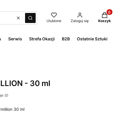
Produkty w kos
Wyczyść
Szukaj
Ulubione
Zaloguj się
Koszyk
s
Serwis
Strefa Okazji
B2B
Ostatnie Sztuki
LLION - 30 ml
e: 0)
million 30 ml