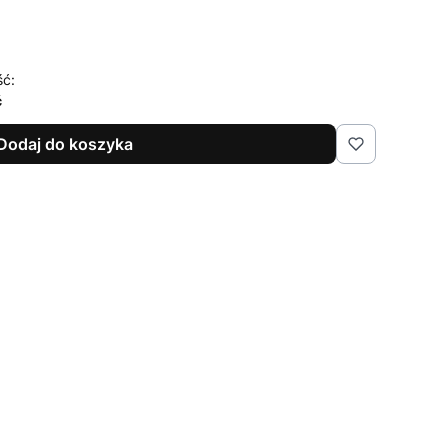
ść:
ć
Dodaj do koszyka