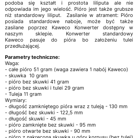
podoba się kształt i prostota liliputa ale nie
odpowiada im jego wielość. Pióro jest także grubsze
niż standardowy liliput. Zasilanie w atrament: Pióro
posiada standardowe naboje, może być także
zasilane poprzez Kaweco Konwerter dostępny w
naszym sklepie. Konwerter standardowy
Kaweco pasuje do pióra bo założeniu tulei
przedłużającej.
Parametry techniczne:
Waga:
- całe pióro 51 gram (waga zawiera 1 nabój Kaweco)
- skuwka 10 gram
- pióro bez skuwki 41 gram
- pióro bez skuwki i tulei 29 gram
- Tuleja 11 gram
Wymiary:
- długość zamkniętego pióra wraz z tuleją - 130 mm
- długość bez skuwki - 122,5 mm
- długość skuwki - 45 mm
- pióro zamknięte bez skuwki - 95 mm
- pióro otwarte bez skuwki - 90 mm
- pióro z nakręconą skuwką u góry korpusu (bez tulei)