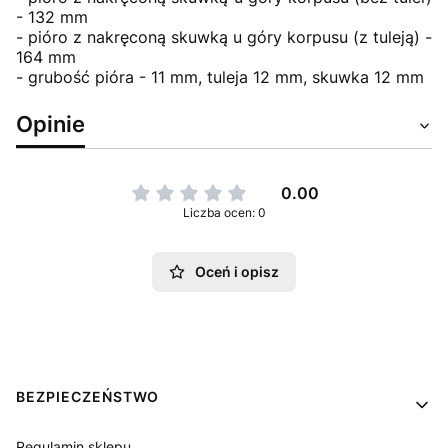
- 132 mm
- pióro z nakręconą skuwką u góry korpusu (z tuleją) -
164 mm
- grubość pióra - 11 mm, tuleja 12 mm, skuwka 12 mm
Opinie
0.00
Liczba ocen: 0
Oceń i opisz
Linki w stopce
BEZPIECZEŃSTWO
Regulamin sklepu