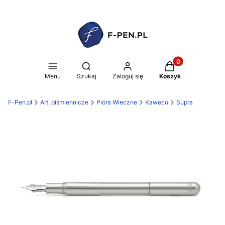
Produkty w koszy
Otwórz wyszukiwarkę
Menu
Szukaj
Zaloguj się
Koszyk
F-Pen.pl
Art. piśmiennicze
Pióra Wieczne
Kaweco
Supra