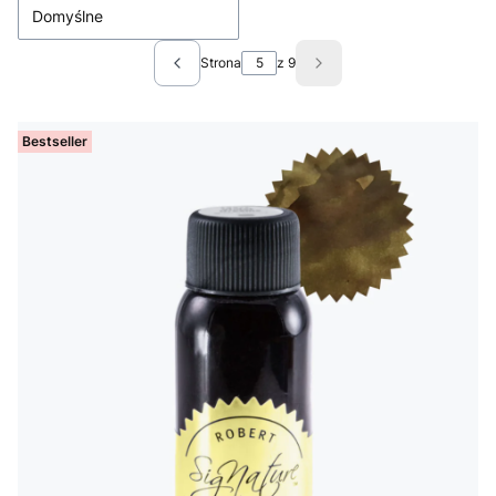
Domyślne
Strona
z 9
Poprzednie produkty
Następne produkty
Bestseller