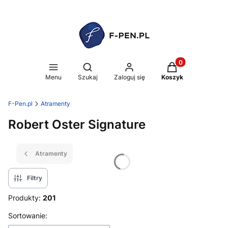
Produkty w koszy
Otwórz wyszukiwarkę
Menu
Szukaj
Zaloguj się
Koszyk
F-Pen.pl
Atramenty
Robert Oster Signature
Atramenty
Filtry
Produkty:
201
Lista produktów
Sortowanie: