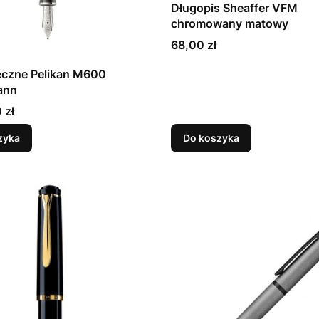
Długopis Sheaffer VFM
chromowany matowy
Cena
68,00 zł
eczne Pelikan M600
ann
 zł
zyka
Do koszyka