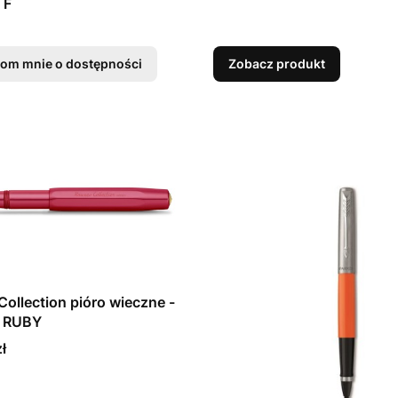
 F
om mnie o dostępności
Zobacz produkt
ollection pióro wieczne -
t RUBY
ł