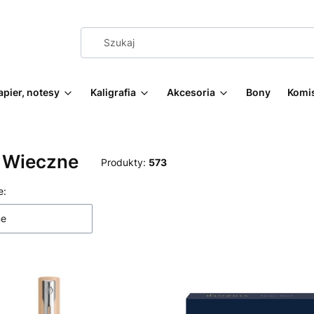
apier, notesy
Kaligrafia
Akcesoria
Bony
Komi
a Wieczne
Produkty:
573
 produktów
e:
ne