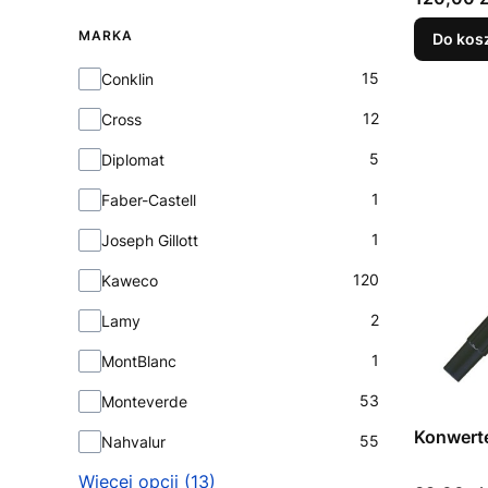
MARKA
Do kos
Marka
15
Conklin
12
Cross
5
Diplomat
1
Faber-Castell
1
Joseph Gillott
120
Kaweco
2
Lamy
1
MontBlanc
53
Monteverde
Konwerte
55
Nahvalur
Więcej opcji (13)