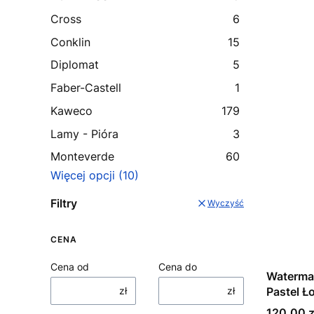
Cross
6
Conklin
15
Diplomat
5
Faber-Castell
1
Kaweco
179
Lamy - Pióra
3
Monteverde
60
Więcej opcji (10)
Filtry
Wyczyść
CENA
Cena od
Cena do
Waterman
zł
zł
Pastel Ł
Cena
120,00 z