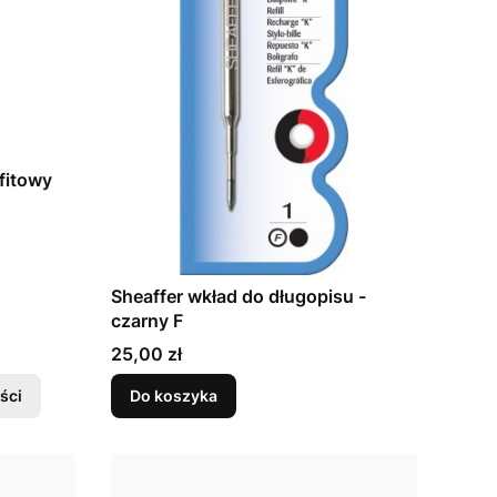
fitowy
Sheaffer wkład do długopisu -
czarny F
Cena
25,00 zł
ści
Do koszyka