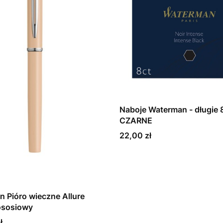
Naboje Waterman - długie 8
CZARNE
Cena
22,00 zł
 Pióro wieczne Allure
ososiowy
ł