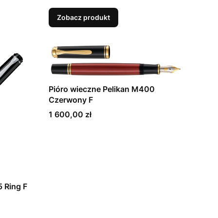
Zobacz produkt
Pióro wieczne Pelikan M400
Czerwony F
Cena
1 600,00 zł
 Ring F