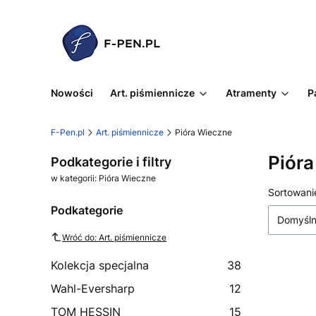
Nowości
Art. piśmiennicze
Atramenty
P
F-Pen.pl
Art. piśmiennicze
Pióra Wieczne
Piór
Podkategorie i filtry
w kategorii: Pióra Wieczne
Lista
Sortowani
Podkategorie
Domyśl
Wróć do: Art. piśmiennicze
Kolekcja specjalna
38
Wahl-Eversharp
12
TOM HESSIN
15