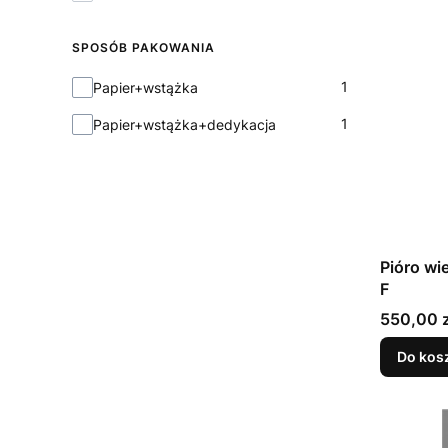
SPOSÓB PAKOWANIA
Sposób pakowania
1
Papier+wstążka
1
Papier+wstążka+dedykacja
Pióro wi
F
Cena
550,00 z
Do kos