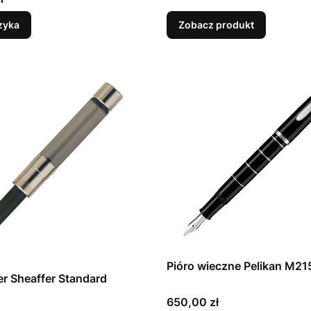
zyka
Zobacz produkt
Pióro wieczne Pelikan M215
r Sheaffer Standard
Cena
650,00 zł