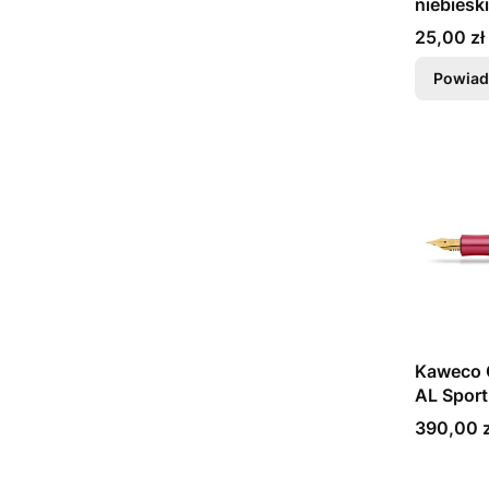
niebieski
Cena
25,00 zł
Powiad
Kaweco C
AL Spor
Cena
390,00 z