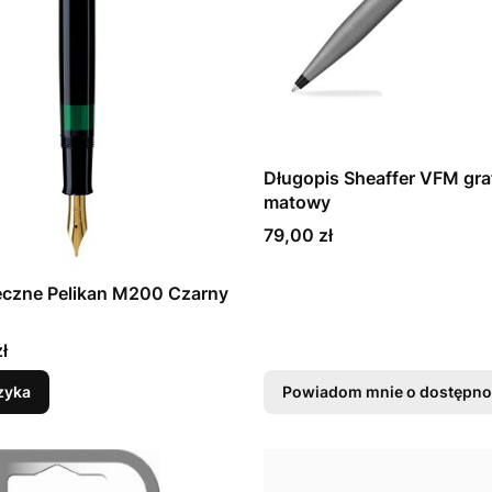
Długopis Sheaffer VFM gra
matowy
Cena
79,00 zł
eczne Pelikan M200 Czarny
ł
zyka
Powiadom mnie o dostępno