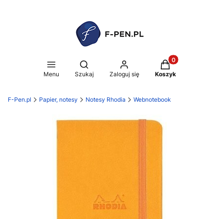
Produkty w koszy
Otwórz wyszukiwarkę
Menu
Szukaj
Zaloguj się
Koszyk
F-Pen.pl
Papier, notesy
Notesy Rhodia
Webnotebook