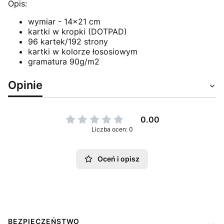
Opis:
wymiar - 14x21 cm
kartki w kropki (DOTPAD)
96 kartek/192 strony
kartki w kolorze łososiowym
gramatura 90g/m2
Opinie
0.00
Liczba ocen: 0
Oceń i opisz
Linki w stopce
BEZPIECZEŃSTWO