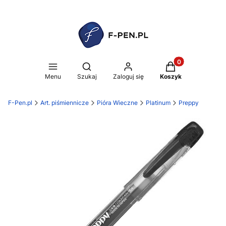
Produkty w koszy
Otwórz wyszukiwarkę
Menu
Szukaj
Zaloguj się
Koszyk
F-Pen.pl
Art. piśmiennicze
Pióra Wieczne
Platinum
Preppy