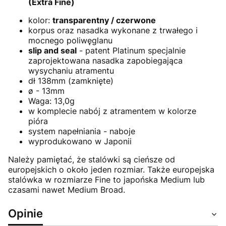
(Extra Fine)
kolor:
transparentny / czerwone
korpus oraz nasadka wykonane z trwałego i
mocnego poliwęglanu
slip and seal
- patent Platinum specjalnie
zaprojektowana nasadka zapobiegająca
wysychaniu atramentu
dł 138mm (zamknięte)
ø - 13mm
Waga: 13,0g
w komplecie nabój z atramentem w kolorze
pióra
system napełniania - naboje
wyprodukowano w Japonii
Należy pamiętać, że stalówki są cieńsze od
europejskich o około jeden rozmiar. Także europejska
stalówka w rozmiarze Fine to japońska Medium lub
czasami nawet Medium Broad.
Opinie