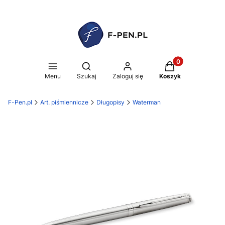
Produkty w koszy
Otwórz wyszukiwarkę
Menu
Szukaj
Zaloguj się
Koszyk
F-Pen.pl
Art. piśmiennicze
Długopisy
Waterman