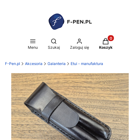
Produkty w koszy
Otwórz wyszukiwarkę
Menu
Szukaj
Zaloguj się
Koszyk
F-Pen.pl
Akcesoria
Galanteria
Etui - manufaktura