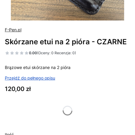
F-Pen.pl
Skórzane etui na 2 pióra - CZARNE
0.00
(Oceny: 0 Recenzje: 0)
Brązowe etui skórzane na 2 pióra
Przejdź do pełnego opisu
Cena
120,00 zł
Wybierz wariant produktu:
Poszczególne warianty mogą różnić się ceną
Ilość