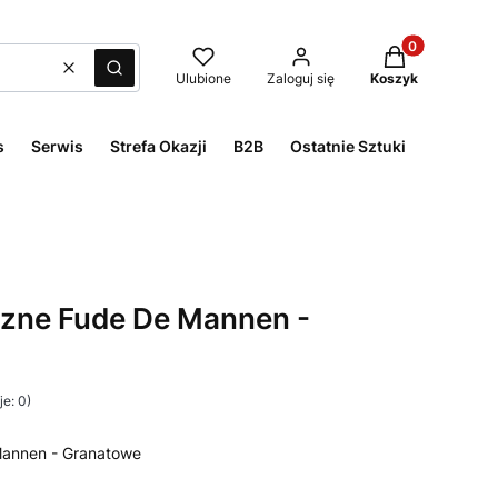
Produkty w kos
Wyczyść
Szukaj
Ulubione
Zaloguj się
Koszyk
s
Serwis
Strefa Okazji
B2B
Ostatnie Sztuki
eczne Fude De Mannen -
e: 0)
Mannen - Granatowe