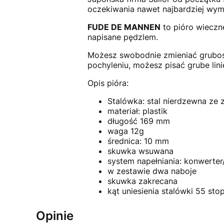
oczekiwania nawet najbardziej wy
FUDE DE MANNEN
to pióro wieczne
napisane pędzlem.
Możesz swobodnie zmieniać grubość 
pochyleniu, możesz pisać grube lini
Opis pióra:
Stalówka: stal nierdzewna ze 
materiał: plastik
długość 169 mm
waga 12g
średnica: 10 mm
skuwka wsuwana
system napełniania: konwerter/
w zestawie dwa naboje
skuwka zakrecana
kąt uniesienia stalówki 55 sto
Opinie