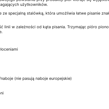
magających użytkowników.
 ze specjalną stalówką, która umożliwia łatwe pisanie zna
linii w zależności od kąta pisania. Trzymając pióro pionow
e.
złoceniami
naboje (nie pasują naboje europejskie)
pni