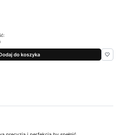
ść:
ć
Dodaj do koszyka
ą precyzją i perfekcją by spełnić