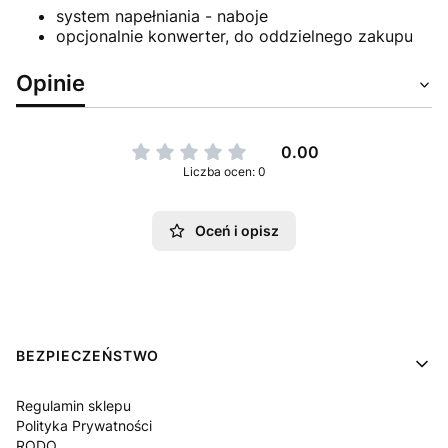
system napełniania - naboje
opcjonalnie konwerter, do oddzielnego zakupu
Opinie
0.00
Liczba ocen: 0
Oceń i opisz
Linki w stopce
BEZPIECZEŃSTWO
Regulamin sklepu
Polityka Prywatności
RODO