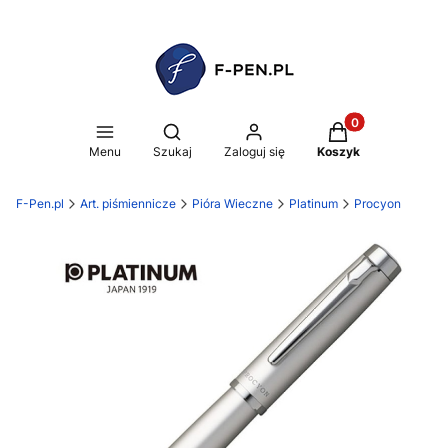
Produkty w koszy
Otwórz wyszukiwarkę
Menu
Szukaj
Zaloguj się
Koszyk
F-Pen.pl
Art. piśmiennicze
Pióra Wieczne
Platinum
Procyon