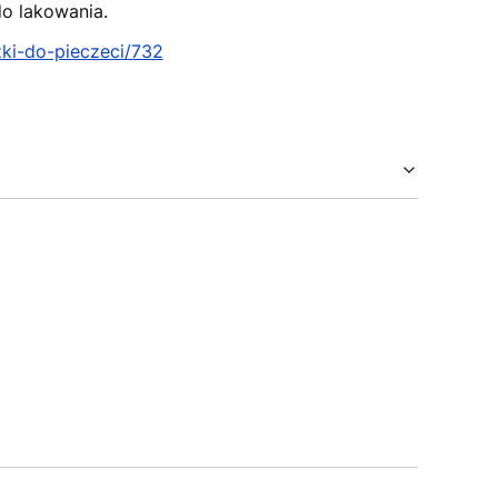
do lakowania.
czki-do-pieczeci/732