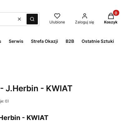
Produkty w kos
Wyczyść
Szukaj
Ulubione
Zaloguj się
Koszyk
s
Serwis
Strefa Okazji
B2B
Ostatnie Sztuki
- J.Herbin - KWIAT
e: 0)
.Herbin - KWIAT