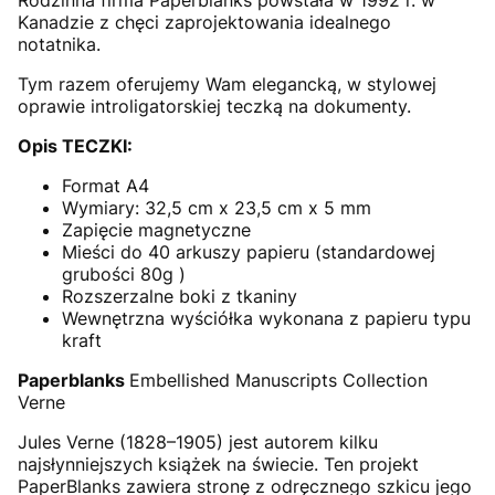
Rodzinna firma Paperblanks powstała w 1992 r. w
Kanadzie z chęci zaprojektowania idealnego
notatnika.
Tym razem oferujemy Wam elegancką, w stylowej
oprawie introligatorskiej teczką na dokumenty.
Opis TECZKI:
Format A4
Wymiary: 32,5 cm x 23,5 cm x 5 mm
Zapięcie magnetyczne
Mieści do 40 arkuszy papieru (standardowej
grubości 80g )
Rozszerzalne boki z tkaniny
Wewnętrzna wyściółka wykonana z papieru typu
kraft
Paperblanks
Embellished Manuscripts Collection
Verne
Jules Verne (1828–1905) jest autorem kilku
najsłynniejszych książek na świecie. Ten projekt
PaperBlanks zawiera stronę z odręcznego szkicu jego