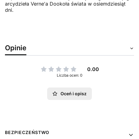
arcydzieła Verne'a Dookoła świata w osiemdziesiąt
dni.
Opinie
0.00
Liczba ocen: 0
Oceń i opisz
Linki w stopce
BEZPIECZEŃSTWO