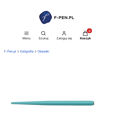
Produkty w koszy
Otwórz wyszukiwarkę
Menu
Szukaj
Zaloguj się
Koszyk
F-Pen.pl
Kaligrafia
Obsadki