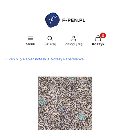
Produkty w koszy
Otwórz wyszukiwarkę
Menu
Szukaj
Zaloguj się
Koszyk
F-Pen.pl
Papier, notesy
Notesy Paperblanks