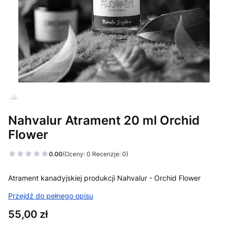
Nahvalur Atrament 20 ml Orchid
Flower
0.00
(Oceny: 0 Recenzje: 0)
Atrament kanadyjskiej produkcji Nahvalur - Orchid Flower
Przejdź do pełnego opisu
Cena
55,00 zł