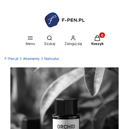
Produkty w koszy
Otwórz wyszukiwarkę
Menu
Szukaj
Zaloguj się
Koszyk
F-Pen.pl
Atramenty
Nahvalur