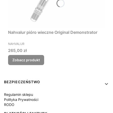
Nahvalur pióro wieczne Original Demonstrator
PRODUCENT
NAHVALUR
Cena
265,00 zł
Zobacz produkt
Linki w stopce
BEZPIECZEŃSTWO
Regulamin sklepu
Polityka Prywatności
RODO