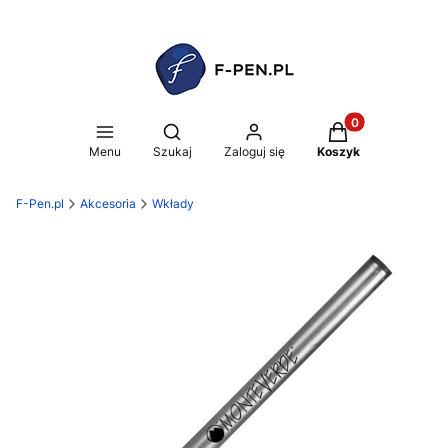
Produkty w koszy
Otwórz wyszukiwarkę
Menu
Szukaj
Zaloguj się
Koszyk
F-Pen.pl
Akcesoria
Wkłady