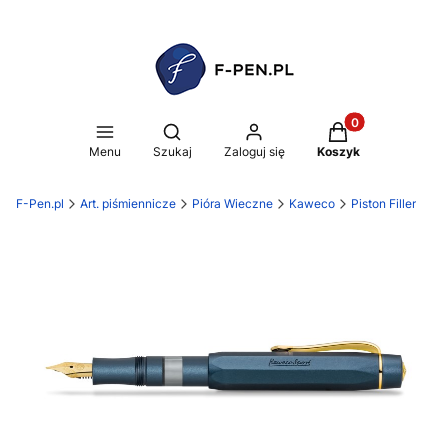
Produkty w koszy
Otwórz wyszukiwarkę
Menu
Szukaj
Zaloguj się
Koszyk
F-Pen.pl
Art. piśmiennicze
Pióra Wieczne
Kaweco
Piston Filler