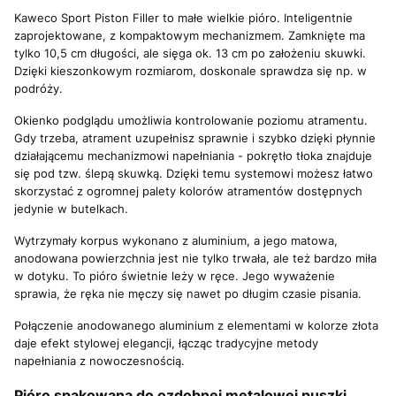
Kaweco Sport Piston Filler to małe wielkie pióro. Inteligentnie
zaprojektowane, z kompaktowym mechanizmem. Zamknięte ma
tylko 10,5 cm długości, ale sięga ok. 13 cm po założeniu skuwki.
Dzięki kieszonkowym rozmiarom, doskonale sprawdza się np. w
podróży.
Okienko podglądu umożliwia kontrolowanie poziomu atramentu.
Gdy trzeba, atrament uzupełnisz sprawnie i szybko dzięki płynnie
działającemu mechanizmowi napełniania - pokrętło tłoka znajduje
się pod tzw. ślepą skuwką. Dzięki temu systemowi możesz łatwo
skorzystać z ogromnej palety kolorów atramentów dostępnych
jedynie w butelkach.
Wytrzymały korpus wykonano z aluminium, a jego matowa,
anodowana powierzchnia jest nie tylko trwała, ale też bardzo miła
w dotyku. To pióro świetnie leży w ręce. Jego wyważenie
sprawia, że ręka nie męczy się nawet po długim czasie pisania.
Połączenie anodowanego aluminium z elementami w kolorze złota
daje efekt stylowej elegancji, łącząc tradycyjne metody
napełniania z nowoczesnością.
Pióro spakowana do ozdobnej metalowej puszki.