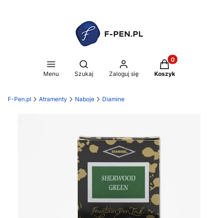
Produkty w koszy
Otwórz wyszukiwarkę
Menu
Szukaj
Zaloguj się
Koszyk
F-Pen.pl
Atramenty
Naboje
Diamine