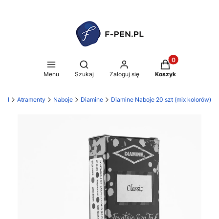
Produkty w koszy
Otwórz wyszukiwarkę
Menu
Szukaj
Zaloguj się
Koszyk
n.pl
Atramenty
Naboje
Diamine
Diamine Naboje 20 szt (mix kolorów)