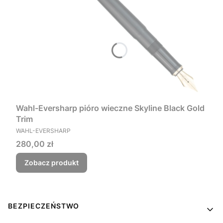
Wahl-Eversharp pióro wieczne Skyline Black Gold
Trim
PRODUCENT
WAHL-EVERSHARP
Cena
280,00 zł
Zobacz produkt
Linki w stopce
BEZPIECZEŃSTWO