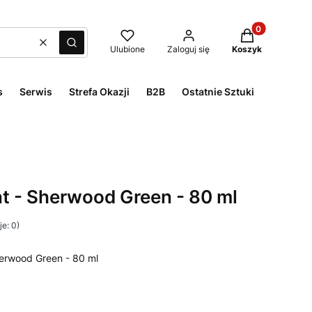
Produkty w kos
Wyczyść
Szukaj
Ulubione
Zaloguj się
Koszyk
s
Serwis
Strefa Okazji
B2B
Ostatnie Sztuki
t - Sherwood Green - 80 ml
e: 0)
herwood Green - 80 ml