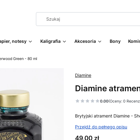
apier, notesy
Kaligrafia
Akcesoria
Bony
Komi
erwood Green - 80 ml
Diamine
Diamine atramen
0.00
(Oceny: 0 Recenzj
Brytyjski atrament Diamine - S
Przejdź do pełnego opisu
Cena
49,00 zł