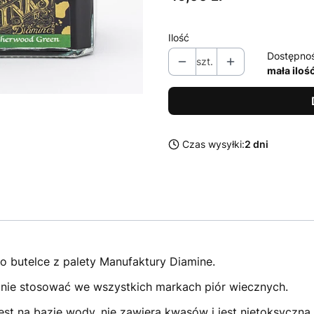
Ilość
Dostępno
szt.
mała iloś
Czas wysyłki:
2 dni
ro butelce z palety Manufaktury Diamine.
nie stosować we wszystkich markach piór wiecznych.
t na bazie wody, nie zawiera kwasów i jest nietoksyczna,