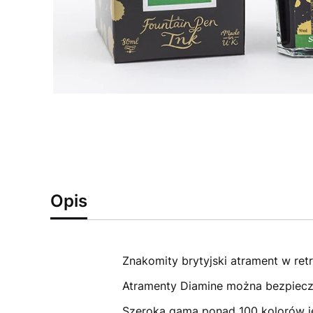
Opis
Znakomity brytyjski atrament w ret
Atramenty Diamine można bezpiecz
Szeroka gama ponad 100 kolorów jes