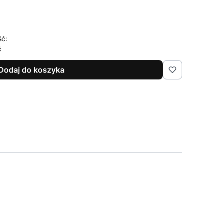
ść:
ć
Dodaj do koszyka