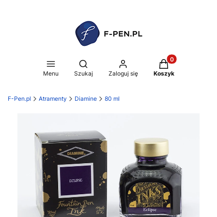
Produkty w koszy
Otwórz wyszukiwarkę
Menu
Szukaj
Zaloguj się
Koszyk
F-Pen.pl
Atramenty
Diamine
80 ml