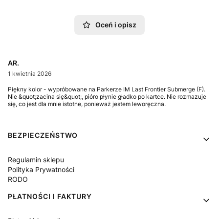
Oceń i opisz
AR.
1 kwietnia 2026
Piękny kolor - wypróbowane na Parkerze IM Last Frontier Submerge (F).
Nie &quot;zacina się&quot;, pióro płynie gładko po kartce. Nie rozmazuje
się, co jest dla mnie istotne, ponieważ jestem leworęczna.
Linki w stopce
BEZPIECZEŃSTWO
Regulamin sklepu
Polityka Prywatności
RODO
PŁATNOŚCI I FAKTURY