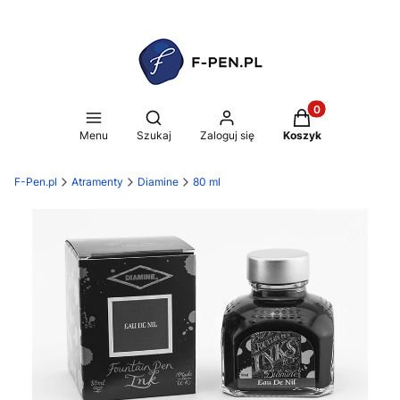
Produkty w koszy
Otwórz wyszukiwarkę
Menu
Szukaj
Zaloguj się
Koszyk
F-Pen.pl
Atramenty
Diamine
80 ml