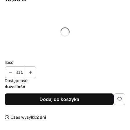
Wybierz wariant produktu:
Poszczególne warianty mogą różnić się ceną
*
Pojemność
Wybierz
Ilość
szt.
Dostępność:
duża ilość
Dodaj do koszyka
Czas wysyłki:
2 dni