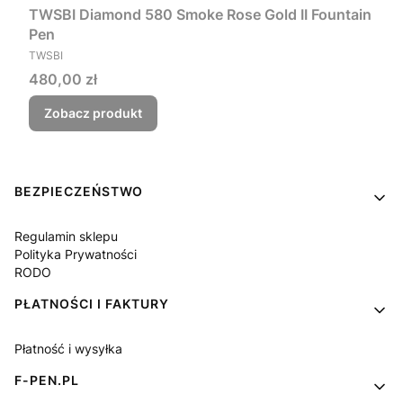
TWSBI Diamond 580 Smoke Rose Gold II Fountain
Pen
PRODUCENT
TWSBI
Cena
480,00 zł
Zobacz produkt
Linki w stopce
BEZPIECZEŃSTWO
Regulamin sklepu
Polityka Prywatności
RODO
PŁATNOŚCI I FAKTURY
Płatność i wysyłka
F-PEN.PL