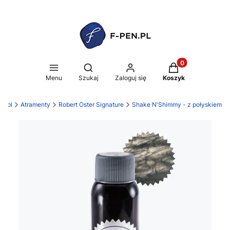
Produkty w koszy
Otwórz wyszukiwarkę
Menu
Szukaj
Zaloguj się
Koszyk
n.pl
Atramenty
Robert Oster Signature
Shake N'Shimmy - z połyskiem