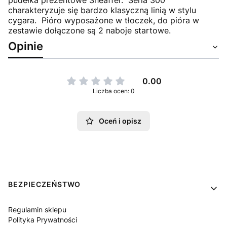
pudełka prezentowe Sheaffer. Seria 300
charakteryzuje się bardzo klasyczną linią w stylu
cygara. Pióro wyposażone w tłoczek, do pióra w
zestawie dołączone są 2 naboje startowe.
Opinie
0.00
Liczba ocen: 0
Oceń i opisz
Linki w stopce
BEZPIECZEŃSTWO
Regulamin sklepu
Polityka Prywatności