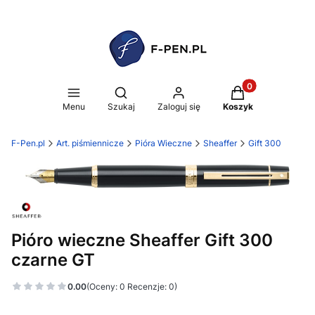
Produkty w koszy
Otwórz wyszukiwarkę
Menu
Szukaj
Zaloguj się
Koszyk
F-Pen.pl
Art. piśmiennicze
Pióra Wieczne
Sheaffer
Gift 300
Pióro wieczne Sheaffer Gift 300
czarne GT
0.00
(Oceny: 0 Recenzje: 0)