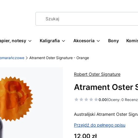
apier, notesy
Kaligrafia
Akcesoria
Bony
Komi
 Pomarańczowe
Atrament Oster Signature - Orange
Robert Oster Signature
Atrament Oster 
0.00
(Oceny: 0 Recenzj
Australijski Atrament Oster Sig
Przejdź do pełnego opisu
Cena
12,00 zł