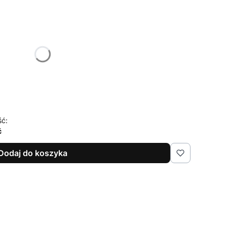
żnić się ceną
ść:
ć
Dodaj do koszyka