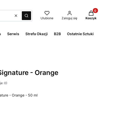
Produkty w kos
Wyczyść
Szukaj
Ulubione
Zaloguj się
Koszyk
s
Serwis
Strefa Okazji
B2B
Ostatnie Sztuki
Signature - Orange
e: 0)
nature - Orange - 50 ml