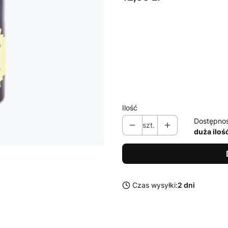
Wybierz wariant produktu:
Poszczególne warianty mogą ró
*
Pojemność
Wybierz
Ilość
Dostępno
szt.
duża iloś
Czas wysyłki:
2 dni