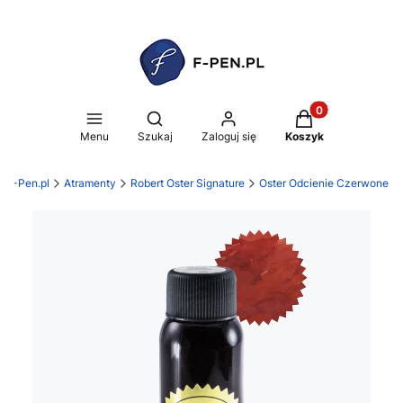
Produkty w koszy
Otwórz wyszukiwarkę
Menu
Szukaj
Zaloguj się
Koszyk
F-Pen.pl
Atramenty
Robert Oster Signature
Oster Odcienie Czerwone