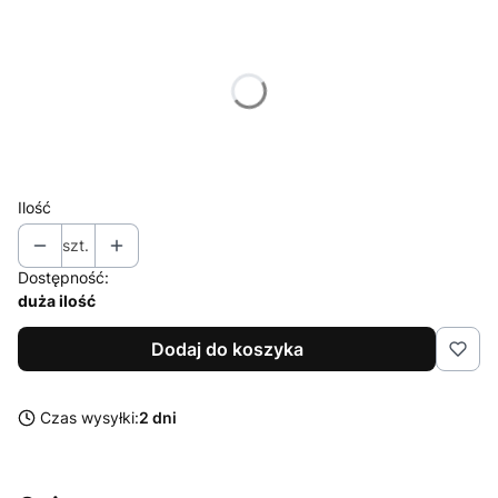
Wybierz wariant produktu:
Poszczególne warianty mogą różnić się ceną
*
Pojemność
Wybierz
Ilość
szt.
Dostępność:
duża ilość
Dodaj do koszyka
Czas wysyłki:
2 dni