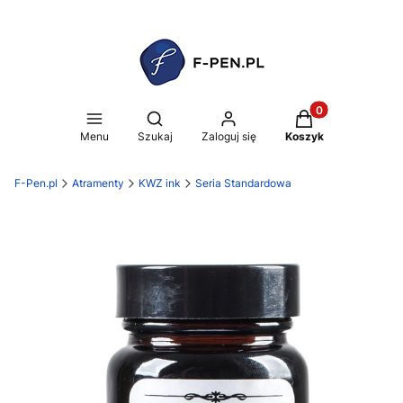
Produkty w koszy
Otwórz wyszukiwarkę
Menu
Szukaj
Zaloguj się
Koszyk
F-Pen.pl
Atramenty
KWZ ink
Seria Standardowa