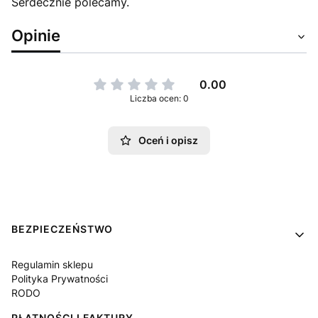
Serdecznie polecamy.
Opinie
0.00
Liczba ocen: 0
Oceń i opisz
Linki w stopce
BEZPIECZEŃSTWO
Regulamin sklepu
Polityka Prywatności
RODO
PŁATNOŚCI I FAKTURY