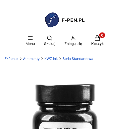
Produkty w koszy
Otwórz wyszukiwarkę
Menu
Szukaj
Zaloguj się
Koszyk
F-Pen.pl
Atramenty
KWZ ink
Seria Standardowa