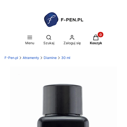
Produkty w koszy
Otwórz wyszukiwarkę
Menu
Szukaj
Zaloguj się
Koszyk
F-Pen.pl
Atramenty
Diamine
30 ml