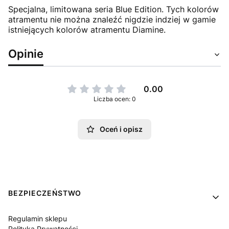
Specjalna, limitowana seria Blue Edition. Tych kolorów
atramentu nie można znaleźć nigdzie indziej w gamie
istniejących kolorów atramentu Diamine.
Opinie
0.00
Liczba ocen: 0
Oceń i opisz
Linki w stopce
BEZPIECZEŃSTWO
Regulamin sklepu
Polityka Prywatności