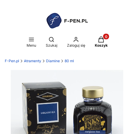
Produkty w koszy
Otwórz wyszukiwarkę
Menu
Szukaj
Zaloguj się
Koszyk
F-Pen.pl
Atramenty
Diamine
80 ml