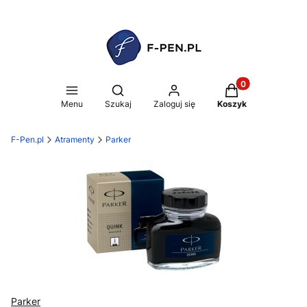
Produkty w koszy
Otwórz wyszukiwarkę
Menu
Szukaj
Zaloguj się
Koszyk
F-Pen.pl
Atramenty
Parker
Parker