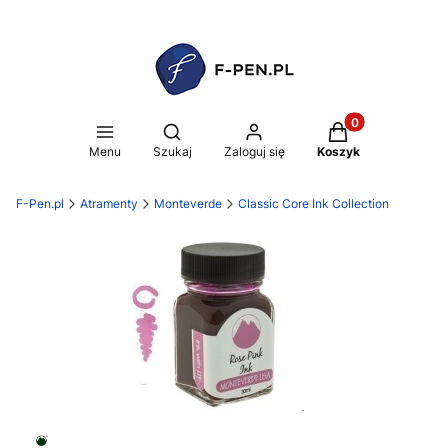
Produkty w koszy
Otwórz wyszukiwarkę
Menu
Szukaj
Zaloguj się
Koszyk
F-Pen.pl
Atramenty
Monteverde
Classic Core Ink Collection