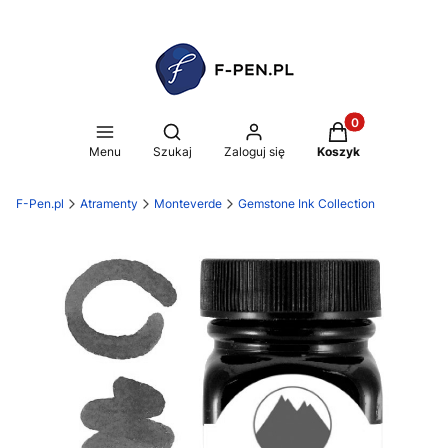
Produkty w koszy
Otwórz wyszukiwarkę
Menu
Szukaj
Zaloguj się
Koszyk
F-Pen.pl
Atramenty
Monteverde
Gemstone Ink Collection